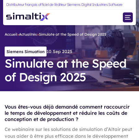
Distributeur français officiel de l'éditeur Siemens Digital Industries Software
Thermique & Multiphysique
Simcenter PollEx
Simcenter SimLab
Dynamique multibody
Simcenter SimSolid
Optimisation &
Accueil
>
Actualités
>
Simulate at the Speed of Design 2025
Simcenter Hypermesh
Explorateur de conception
10 Sep 2025
Siemens Simuation
Post-processing : Visualisation & résultats
Simulate at the Speed
Pré-processing &
of Design 2025
Modélisation
Vous êtes-vous déjà demandé comment raccourcir
le temps de développement et réduire les coûts de
conception et de production ?
Ce webinaire sur les solutions de simulation d’Altair peut
vous aider à être plus efficace dans le développement