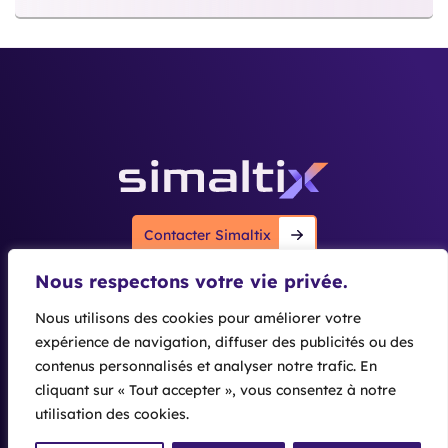
 ‎ ‎ ‎ ‎ ‎ ‎ ‎ ‎ ‎ ‎ ‎ ‎ ‎ ‎ ‎ ‎ ‎ ‎ ‎ ‎
Contacter Simaltix
Nous respectons votre vie privée.
Nous rendre visite
Nous utilisons des cookies pour améliorer votre
Liens utiles
Cité de l’Entreprise
expérience de navigation, diffuser des publicités ou des
Nos logiciels
725 Bd Robert Barrier
contenus personnalisés et analyser notre trafic. En
Qui sommes-nous ?
cliquant sur « Tout accepter », vous consentez à notre
73100 AIX LES BAINS
Siemens
Actualités
utilisation des cookies.
04 79 88 71 54
Simaltix © 2026