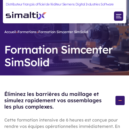
Distributeur français officiel de l'éditeur Siemens Digital Industries Software
Thermique & Multiphysique
Simcenter PollEx
Simcenter SimLab
Dynamique multibody
Simcenter SimSolid
Optimisation &
Accueil
>
Formations
>
Formation Simcenter SimSolid
Simcenter Hypermesh
Explorateur de conception
Formation Simcenter
Post-processing : Visualisation & résultats
SimSolid
Pré-processing &
Modélisation
Éliminez les barrières du maillage et
simulez rapidement vos assemblages
les plus complexes.
Cette formation intensive de 6 heures est conçue pour
rendre vos équipes opérationnelles immédiatement. En