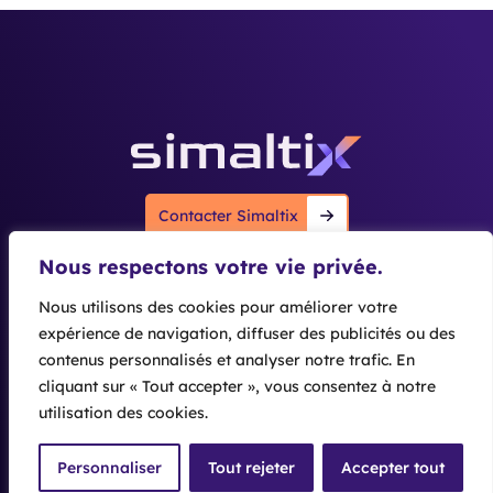
 ‎ ‎ ‎ ‎ ‎ ‎ ‎ ‎ ‎ ‎ ‎ ‎ ‎ ‎ ‎ ‎ ‎ ‎ ‎ ‎
Contacter Simaltix
Nous respectons votre vie privée.
Nous rendre visite
Nous utilisons des cookies pour améliorer votre
Liens utiles
Cité de l’Entreprise
expérience de navigation, diffuser des publicités ou des
Nos logiciels
725 Bd Robert Barrier
contenus personnalisés et analyser notre trafic. En
Qui sommes-nous ?
cliquant sur « Tout accepter », vous consentez à notre
73100 AIX LES BAINS
Siemens
Actualités
utilisation des cookies.
04 79 88 71 54
Simaltix © 2026
Politique de confidentialité
Mentions légales
Gestion des cookies
Personnaliser
Tout rejeter
Accepter tout
Du lundi au vendredi de 8h30 à 17h30
Création site internet