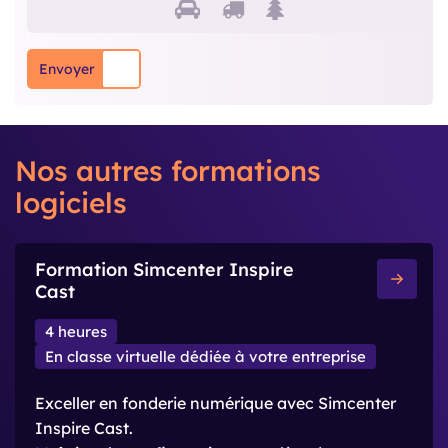
Svp prouvez que vous êtes 
1
2
3
Envoyer
Nos autres formations
logiciels
Formation Simcenter Inspire
Cast
4 heures
En classe virtuelle dédiée à votre entreprise
Exceller en fonderie numérique avec Simcenter
Inspire Cast.