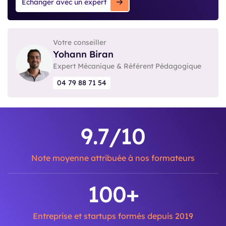
Échanger avec un expert
Votre conseiller
Yohann Biran
Expert Mécanique & Référent Pédagogique
04 79 88 71 54
9.7
/10
Note moyenne attribuée à nos formateurs
100
+
Entreprise et startups formés depuis 2019