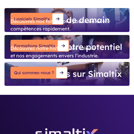
et valider vos conceptions.
Vos outils de demain
Logiciels Simaltix
Découvrez nos formations pour monter en
compétences rapidement.
Développez votre potentiel
Formations Simaltix
Découvrez notre histoire, nos valeurs
et nos engagements envers l’industrie.
En savoir plus sur Simaltix
Qui sommes-nous ?
‎ ‎ ‎ ‎ ‎ ‎ ‎ ‎ ‎ ‎ ‎ ‎ ‎ ‎ ‎ ‎ ‎ ‎ ‎ ‎ ‎