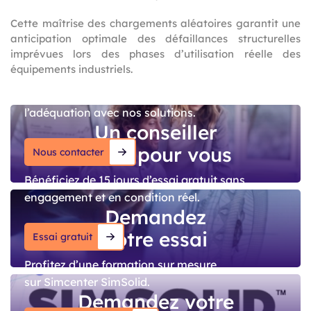
Cette maîtrise des chargements aléatoires garantit une
anticipation optimale des défaillances structurelles
imprévues lors des phases d’utilisation réelle des
équipements industriels.
Parlons de vos projets pour confirmer
l’adéquation avec nos solutions.
Un conseiller
dédié pour vous
Nous contacter
Bénéficiez de 15 jours d’essai gratuit sans
engagement et en condition réel.
Demandez
votre essai
Essai gratuit
Profitez d’une formation sur mesure
sur Simcenter SimSolid.
Demandez votre