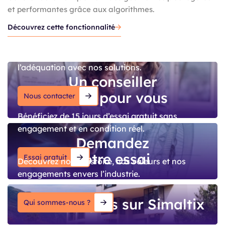
et performantes grâce aux algorithmes.
Découvrez cette fonctionnalité
Parlons de vos projets pour confirmer
l’adéquation avec nos solutions.
Un conseiller
dédié pour vous
Nous contacter
Bénéficiez de 15 jours d’essai gratuit sans
engagement et en condition réel.
Demandez
votre essai
Essai gratuit
Découvrez notre histoire, nos valeurs et nos
engagements envers l’industrie.
En savoir plus sur Simaltix
Qui sommes-nous ?