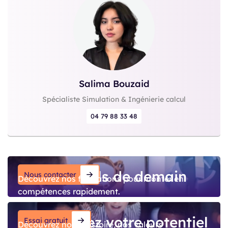
Salima Bouzaid
Spécialiste Simulation & Ingénierie calcul
04 79 88 33 48
Explorez notre gamme de logiciels pour accélérer
et valider vos conceptions.
Vos outils de demain
Nous contacter
Découvrez nos formations pour monter en
compétences rapidement.
Développez votre potentiel
Essai gratuit
Découvrez notre histoire, nos valeurs