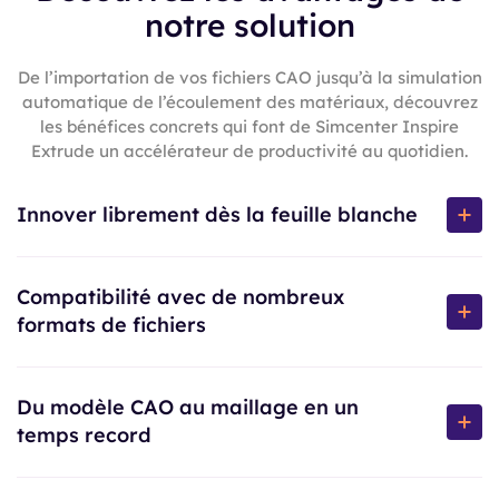
notre solution
De l’importation de vos fichiers CAO jusqu’à la simulation
automatique de l’écoulement des matériaux, découvrez
les bénéfices concrets qui font de Simcenter Inspire
Extrude un accélérateur de productivité au quotidien.
Innover librement dès la feuille blanche
C’est l’outil idéal pour la phase d’ingénierie amont. Il
permet de générer des concepts de filières et de camres
Compatibilité avec de nombreux
de rupture, puis de tester l’architecture des matrices
formats de fichiers
(ponts, chambres d’alimentation) avant de figer les
formes définitives, sécurisant ainsi les choix techniques
Aucune barrière à l’entrée : le logiciel importe et exporte
dès le début du projet.
la majorité des formats CAO natifs (Catia, NX,
Du modèle CAO au maillage en un
SolidWorks, Creo…) et neutres (STEP, IGES, Parasolid).
temps record
Vous récupérez directement les géométries d’outillages
complexes de vos clients et partenaires sans perte de
Simcenter Inspire simplifie les étapes de préparation.